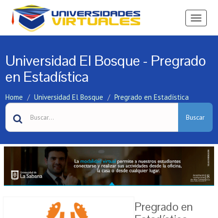
Ver
Menú
Universidad El Bosque - Pregrado
en Estadística
Home
Universidad El Bosque
Pregrado en Estadística
Buscar
Pregrado en